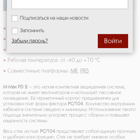
Описание
Спецификация
Подписаться на наши новости
Пыль/влага: IP65-IP66
Запомнить
Удары/вибрация: 40g / 2.5g
Забыли пароль?
Энергопотребление: 3 Вт
Рабочая температура: от -40 до +70 °C
Совместимые платформы:
MR
,
PR5
M-Max PD 2
— это легкая компактная защищенная система,
которая не имеет вентиляторов и использует пассивное
охлаждение. Ее герметичный корпус предназначен для
установки плат форм-фактора
PC/104
. Количество внутренних
кабелей в системе сведено к минимуму. Использование такого
подхода значительно ускоряет процесс сборки и повышает
надежность системы.
Весь стек из плат
PC/104
представляет собой единую прочную
и удобную конструкцию. Стек не требует никаких особых