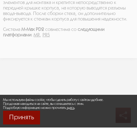
элементов для монтажа и крепится непосредственно к
передней крышке корпуса, на которую выводятся разъемы
ввода-вывода. После сборки стека, он дополнительно
фиксируется к стенкам корпуса для повышения надежности.
Система
M-Max PD2
совместима со
следующими
платформами
:
MR
,
PR5
Мы используем файлы cookie, чтобы сделать работу с сайтом удобнее.
Продолжая находиться на сайте, вы соглашаетесь с этим.
Подробную информацию можно прочитать
здесь
.
Принять