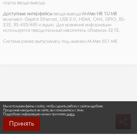
порты ввода-вывода.
Доступные интерфейсы
ввода-вывода
M-Max HR 1U MR
включают: Gigabit Ethernet, USB 2.0, HDMI, CAN, GPIO, RS-
232, RS-422/485 и аудио. Для хранения информации
используется твердотельный накопитель объемом 32 ГБ.
Система ранее выпускалась под именем M-Max 651 MR.
Мы используем файлы cookie, чтобы сделать работу с сайтом удобнее.
Продолжая находиться на сайте, вы соглашаетесь с этим.
Подробную информацию можно прочитать
здесь
.
Принять