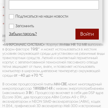
ОЗУ: 2 ГБ
Защита от пыли и влаги IP66
Подписаться на наши новости
Рабочая температура: от -40 до +70 °C
Запомнить
Забыли пароль?
M-Max HR 1U MR
— это защищенный промышленный
компьютер на базе платы
MM-CBE
, производства компании
«МИКРОМАКС СИСТЕМС»
. Корпус
M-Max HR 1U MR
выполнен
в форм-факторе
19/2″
и может использоваться в жестких
условиях окружающей среды для установки на различные виды
транспортных средств. Легкий и компактный герметичный
корпус с запатентованной технологией пассивного отвода
тепла защищает от пыли, влаги, и позволяет использовать
компьютер в широком диапазоне температур окружающей
среды
от −40 до +70 °C
.
В основе процессорной платы
MM-CBE
лежит многоядерный
микропроцессор
1892ВМ14Я
с низким энергопотреблением
(максимально
3 Вт
). Процессор включает в себя два DSP ядра
ELcore-30M, два процессора ARM Cortex-A9 с FPU-
акселератором и NEON SIMD-акселератором (ARM), кодек
H.264, графический 3D акселератор Mali-300 и встроенные