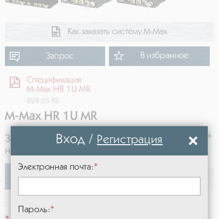
Как заказать систему М-Мах
В избранное
Запрос
Спецификация
M-Max HR 1U MR
828.65 КБ
M-Max HR 1U MR
Вход
/
Защищенный компьютер форм-фактора 19/2"
Регистрация
на базе платы MM-CBE
Электронная почта:
Описание
Спецификация
Пароль:
Процессор: 1892ВМ14Я