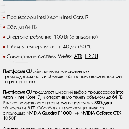
Процессоры Intel Xeon и Intel Core i7
ОЗУ: до 64 ГБ
Энергопотребление: 100 Вт (стандартно)
Рабочая температура: от -40 до +50 °C
Совместимые
системы M-Max
:
ATR
,
HR 3U
Платформа CU
обеспечивает максимальную
производительность и обладает обширными возможностями
по расширению.
Платформа CU
предлагает широкий выбор процессоров
Intel
Xeon
и
Intel Core i7
, и оперативную память объемом
до 64 ГБ
.
В качестве дискового накопителя используется
SSD‑диск
объемом от 8 ГБ. Обработка видео осуществляется
с помощью
NVIDIA Quadro P1000
или
NVIDIA GeForce GTX
1050Ti
.
Для вывода видео
компьютер может использовать порты