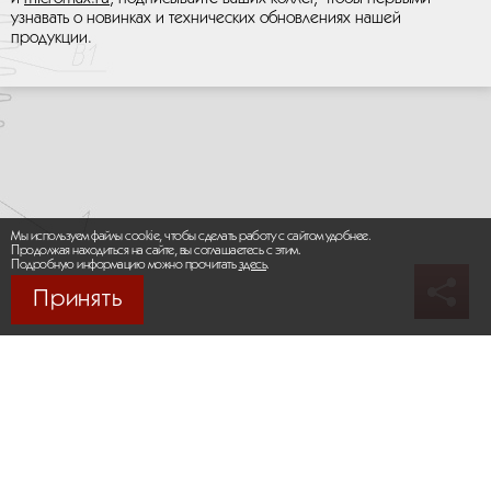
узнавать о новинках и технических обновлениях нашей
продукции.
Мы используем файлы cookie, чтобы сделать работу с сайтом удобнее.
Продолжая находиться на сайте, вы соглашаетесь с этим.
Подробную информацию можно прочитать
здесь
.
Принять
© 2026 М-МАКС СИСТЕМЫ
Карта сайта
/
Правила пользования сайтом
Политика конфиденциальности
Москва,
+7 (495) 275-83-36
Сайт разработан:
Progressive Media