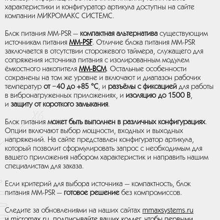
характеристики и конфигуратор артикула доступны на сайте
компании МИКРОМАКС СИСТЕМС.
Блок питания MM-PSR —
компактная альтернатива
существующим
источникам питания
MM-PSF
. Отличие блока питания MM-PSR
заключается в отсутствии сторожевого таймера, служащего для
сопряжения источника питания с изолированным модулем
ёмкостного накопителя
MM-BCM
. Остальные особенности
сохранены на том же уровне и включают и диапазон рабочих
температур
от −40 до +85 °C
, и
разъёмы с фиксацией
для работы
в вибронагруженных приложениях, и
изоляцию до 1500 В
,
и
защиту от короткого замыкания
.
Блок питания
может быть выполнен в различных конфигурациях
.
Опции включают выбор мощности, входных и выходных
напряжений. На сайте представлен конфигуратор артикула,
который позволит сформулировать запрос с необходимым для
вашего приложения набором характеристик и направить нашим
специалистам для заказа.
Если критерий для выбора источника — компактность, блок
питания MM-PSR —
готовое решение
без компромиссов.
Следите за обновлениями на наших сайтах
mmaxsystems.ru
и
micromax.ru
, подписывайте ваших коллег, чтобы первыми