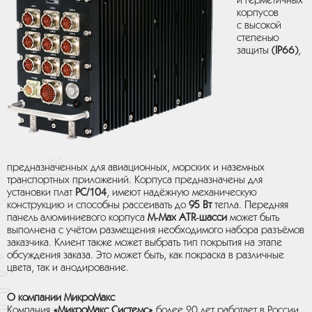
и герметичных
корпусов
с высокой
степенью
защиты
(IP66)
,
предназначенных для авиационных, морских и наземных
транспортных приложений. Корпуса предназначены для
установки плат
PC/104
, имеют надёжную механическую
конструкцию и способны рассеивать до
95 Вт
тепла. Передняя
панель алюминиевого корпуса
M‑Max ATR‑шасси
может быть
выполнена с учётом размещения необходимого набора разъёмов
заказчика. Клиент также может выбрать тип покрытия на этапе
обсуждения заказа. Это может быть, как покраска в различные
цвета, так и анодирование.
О компании МикроМакс
Компания
«МикроМакс Системс»
более 20 лет работает в России