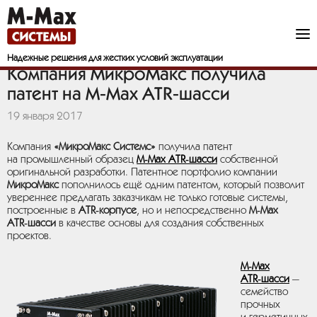
Надежные решения
для жестких условий эксплуатации
Компания МикроМакс получила
патент на M-Max ATR-шасси
19 января 2017
Компания
«МикроМакс Системс»
получила патент
на промышленный образец
M‑Max ATR‑шасси
собственной
оригинальной разработки. Патентное портфолио компании
МикроМакс
пополнилось ещё одним патентом, который позволит
увереннее предлагать заказчикам не только готовые системы,
построенные в
ATR‑корпусе
, но и непосредственно
M‑Max
ATR‑шасси
в качестве основы для создания собственных
проектов.
M‑Max
ATR‑шасси
—
семейство
прочных