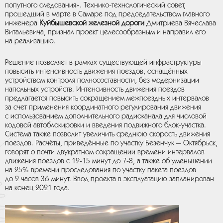
попутного следования». Технико-технологический совет,
прошедший в марте в Самаре под председательством главного
инженера
Куйбышевской железной дороги
Дмитриева Вячеслава
Витальевича, признал проект целесообразным и направил его
на реализацию.
Решение позволяет в рамках существующей инфраструктуры
повысить интенсивность движения поездов, оснащённых
устройством контроля полносоставности, без модернизации
напольных устройств. Интенсивность движения поездов
предлагается повысить сокращением межпоездных интервалов
за счет применения координатного регулирования движения
с использованием дополнительного радиоканала для числовой
кодовой автоблокировки и введения подвижного блок-участка.
Система также позволит увеличить среднюю скорость движения
поездов. Расчёты, приведённые по участку Безенчук — Октябрьск,
говорят о почти двукратном сокращении времени интервалов
движения поездов с 12-15 минут до 7-8, а также об уменьшении
на 25% времени проследования по участку пакета поездов
до 2 часов 36 минут. Ввод проекта в эксплуатацию запланирован
на конец 2021 года.