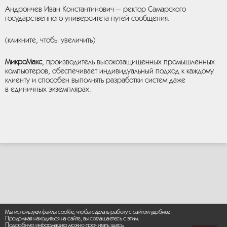
Андрончев Иван Константинович — ректор Самарского
государственного университета путей сообщения.
(кликните, чтобы увеличить)
МикроМакс
, производитель высокозащищенных промышленных
компьютеров, обеспечивает индивидуальный подход к каждому
клиенту и способен выполнять разработки систем даже
в единичных экземплярах.
Мы используем файлы cookie, чтобы сделать работу с сайтом удобнее.
Продолжая находиться на сайте, вы соглашаетесь с этим.
Подробную информацию можно прочитать
здесь
.